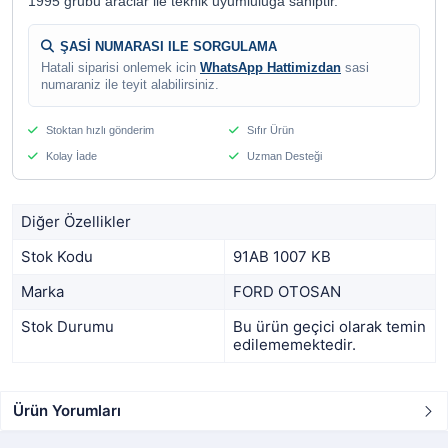
1995 grubu araclar ile teknik uyumluluga sahiptir.
ŞASİ NUMARASI ILE SORGULAMA
Hatali siparisi onlemek icin
WhatsApp Hattimizdan
sasi
numaraniz ile teyit alabilirsiniz.
Stoktan hızlı gönderim
Sıfır Ürün
Kolay İade
Uzman Desteği
Diğer Özellikler
Stok Kodu
91AB 1007 KB
Marka
FORD OTOSAN
Stok Durumu
Bu ürün geçici olarak temin
edilememektedir.
Ürün Yorumları