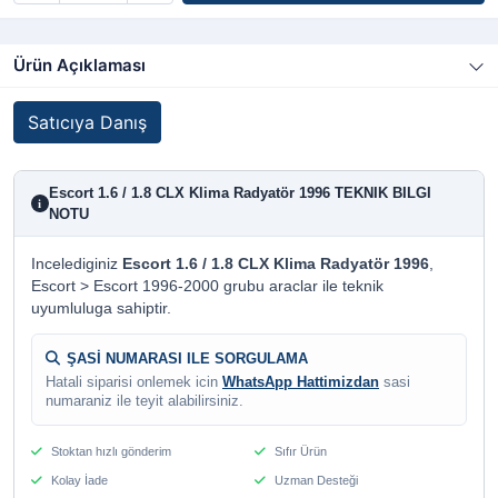
Ürün Açıklaması
Satıcıya Danış
Escort 1.6 / 1.8 CLX Klima Radyatör 1996 TEKNIK BILGI
i
NOTU
Incelediginiz
Escort 1.6 / 1.8 CLX Klima Radyatör 1996
,
Escort > Escort 1996-2000 grubu araclar ile teknik
uyumluluga sahiptir.
ŞASİ NUMARASI ILE SORGULAMA
Hatali siparisi onlemek icin
WhatsApp Hattimizdan
sasi
numaraniz ile teyit alabilirsiniz.
Stoktan hızlı gönderim
Sıfır Ürün
Kolay İade
Uzman Desteği