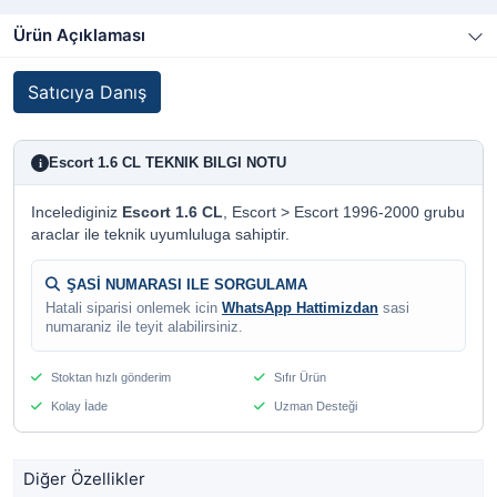
Ürün Açıklaması
Satıcıya Danış
Escort 1.6 CL TEKNIK BILGI NOTU
i
Incelediginiz
Escort 1.6 CL
, Escort > Escort 1996-2000 grubu
araclar ile teknik uyumluluga sahiptir.
ŞASİ NUMARASI ILE SORGULAMA
Hatali siparisi onlemek icin
WhatsApp Hattimizdan
sasi
numaraniz ile teyit alabilirsiniz.
Stoktan hızlı gönderim
Sıfır Ürün
Kolay İade
Uzman Desteği
Diğer Özellikler