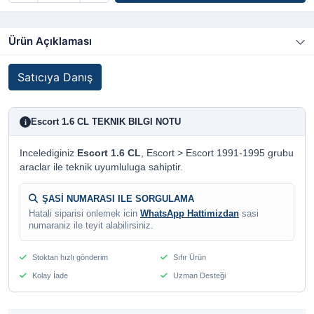
Ürün Açıklaması
Satıcıya Danış
Escort 1.6 CL TEKNIK BILGI NOTU
i
Incelediginiz
Escort 1.6 CL
, Escort > Escort 1991-1995 grubu
araclar ile teknik uyumluluga sahiptir.
ŞASİ NUMARASI ILE SORGULAMA
Hatali siparisi onlemek icin
WhatsApp Hattimizdan
sasi
numaraniz ile teyit alabilirsiniz.
Stoktan hızlı gönderim
Sıfır Ürün
Kolay İade
Uzman Desteği