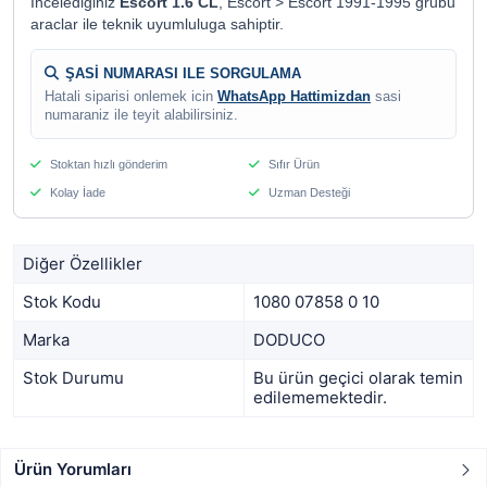
Incelediginiz
Escort 1.6 CL
, Escort > Escort 1991-1995 grubu
araclar ile teknik uyumluluga sahiptir.
ŞASİ NUMARASI ILE SORGULAMA
Hatali siparisi onlemek icin
WhatsApp Hattimizdan
sasi
numaraniz ile teyit alabilirsiniz.
Stoktan hızlı gönderim
Sıfır Ürün
Kolay İade
Uzman Desteği
Diğer Özellikler
Stok Kodu
1080 07858 0 10
Marka
DODUCO
Stok Durumu
Bu ürün geçici olarak temin
edilememektedir.
Ürün Yorumları