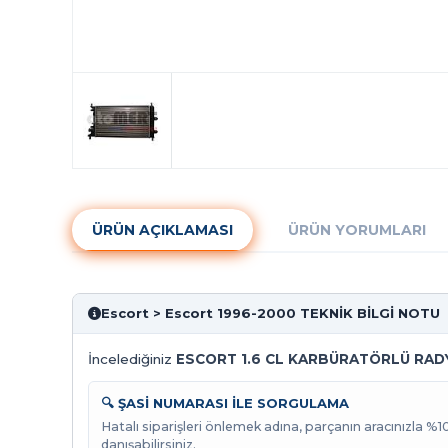
ÜRÜN AÇIKLAMASI
ÜRÜN YORUMLARI
Escort > Escort 1996-2000 TEKNİK BİLGİ NOTU
İncelediğiniz
ESCORT 1.6 CL KARBÜRATÖRLÜ RAD
🔍 ŞASİ NUMARASI İLE SORGULAMA
Hatalı siparişleri önlemek adına, parçanın aracınızla %
danışabilirsiniz.