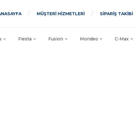
ANASAYFA
MÜŞTERİ HİZMETLERİ
SİPARİŞ TAKİBİ
s
Fiesta
Fusion
Mondeo
C-Max