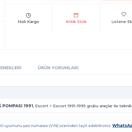
Listene Ek
ÇENEKLERI
ÜRÜN YORUMLARI
Ğ POMPASI 1991
, Escort > Escort 1991-1995 grubu araçlar ile tekni
WhatsAp
100 uyumunu şasi numarası (VIN) üzerinden teyit edebilirsiniz.