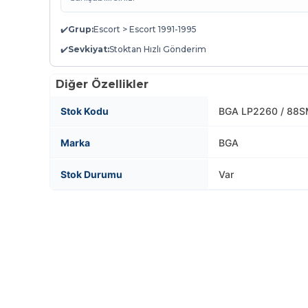
✔️
Grup:
Escort > Escort 1991-1995
✔️
Sevkiyat:
Stoktan Hızlı Gönderim
Diğer Özellikler
Stok Kodu
BGA LP2260 / 88S
Marka
BGA
Stok Durumu
Var