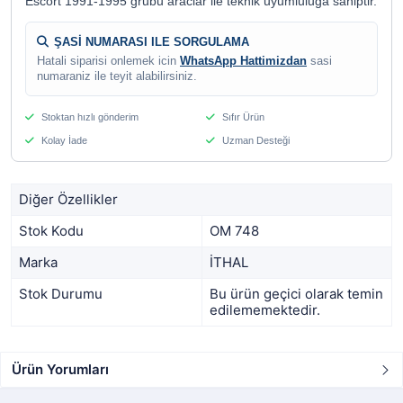
Escort 1991-1995 grubu araclar ile teknik uyumluluga sahiptir.
ŞASİ NUMARASI ILE SORGULAMA
Hatali siparisi onlemek icin
WhatsApp Hattimizdan
sasi
numaraniz ile teyit alabilirsiniz.
Stoktan hızlı gönderim
Sıfır Ürün
Kolay İade
Uzman Desteği
Diğer Özellikler
Stok Kodu
OM 748
Marka
İTHAL
Stok Durumu
Bu ürün geçici olarak temin
edilememektedir.
Ürün Yorumları