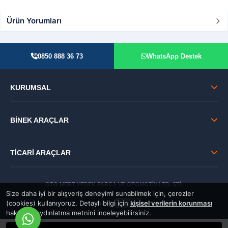
Ürün Yorumları
0850 888 36 73
WhatsApp Destek
KURUMSAL
BİNEK ARAÇLAR
TİCARİ ARAÇLAR
OTO MERT YEDEK PARÇA VE OTOMOTİV LTD. ŞTİ.
Size daha iyi bir alışveriş deneyimi sunabilmek için, çerezler
© 2026 Tüm Hakları Saklıdır.
(cookies) kullanıyoruz. Detaylı bilgi için
kişisel verilerin korunması
GÜVENLİ:
hakkında aydınlatma metnini inceleyebilirsiniz.