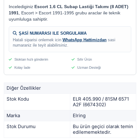
Incelediginiz
Escort 1.6 CL Subap Lastiği Takımı (8 ADET)
1991
, Escort > Escort 1991-1995 grubu araclar ile teknik
uyumluluga sahiptir.
ŞASİ NUMARASI ILE SORGULAMA
Hatali siparisi onlemek icin
WhatsApp Hattimizdan
sasi
numaraniz ile teyit alabilirsiniz.
Stoktan hızlı gönderim
Sıfır Ürün
Kolay İade
Uzman Desteği
Diğer Özellikler
Stok Kodu
ELR 405.990 / 81SM 6571
A2F (6674302)
Marka
Elring
Stok Durumu
Bu ürün geçici olarak temin
edilememektedir.