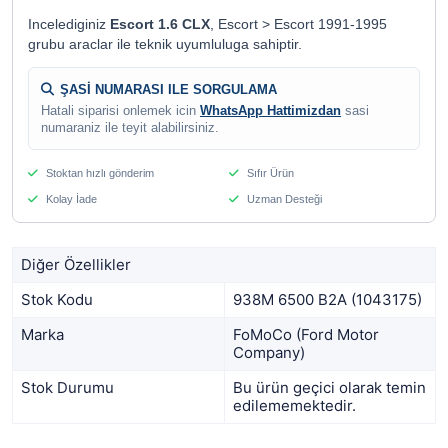
Incelediginiz
Escort 1.6 CLX
, Escort > Escort 1991-1995
grubu araclar ile teknik uyumluluga sahiptir.
ŞASİ NUMARASI ILE SORGULAMA
Hatali siparisi onlemek icin
WhatsApp Hattimizdan
sasi
numaraniz ile teyit alabilirsiniz.
Stoktan hızlı gönderim
Sıfır Ürün
Kolay İade
Uzman Desteği
Diğer Özellikler
Stok Kodu
938M 6500 B2A (1043175)
Marka
FoMoCo (Ford Motor
Company)
Stok Durumu
Bu ürün geçici olarak temin
edilememektedir.