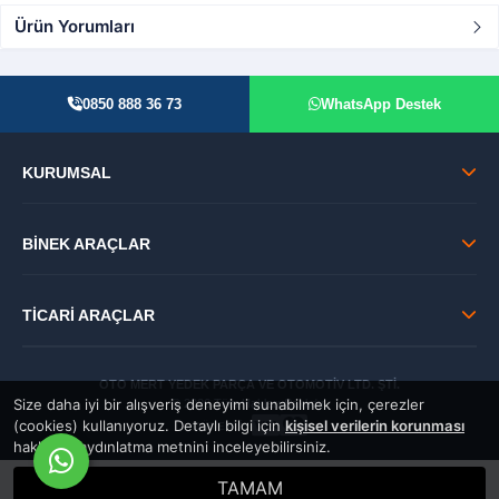
Ürün Yorumları
0850 888 36 73
WhatsApp Destek
KURUMSAL
BİNEK ARAÇLAR
TİCARİ ARAÇLAR
OTO MERT YEDEK PARÇA VE OTOMOTİV LTD. ŞTİ.
Size daha iyi bir alışveriş deneyimi sunabilmek için, çerezler
© 2026 Tüm Hakları Saklıdır.
(cookies) kullanıyoruz. Detaylı bilgi için
kişisel verilerin korunması
GÜVENLİ:
hakkında aydınlatma metnini inceleyebilirsiniz.
TAMAM