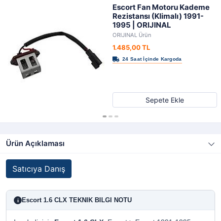
Escort Fan Motoru Kademe
Rezistansı (Klimalı) 1991-
1995 | ORIJINAL
ORIJINAL Ürün
1.485,00 TL
Sepete Ekle
Ürün Açıklaması
Satıcıya Danış
Escort 1.6 CLX TEKNIK BILGI NOTU
i