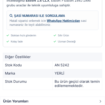
Incelediginiz
Escort 1.6 CLX
, Escort > Escort 1991-1995
grubu araclar ile teknik uyumluluga sahiptir.
ŞASİ NUMARASI ILE SORGULAMA
Hatali siparisi onlemek icin
WhatsApp Hattimizdan
sasi
numaraniz ile teyit alabilirsiniz.
Stoktan hızlı gönderim
Sıfır Ürün
Kolay İade
Uzman Desteği
Diğer Özellikler
Stok Kodu
AN 5242
Marka
YERLİ
Stok Durumu
Bu ürün geçici olarak temin
edilememektedir.
Ürün Yorumları