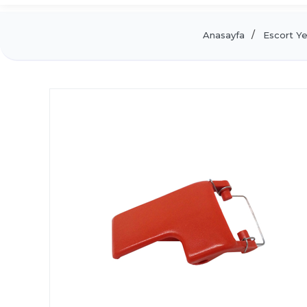
Anasayfa
Escort Y