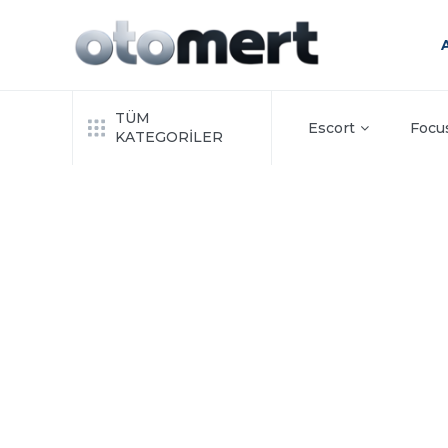
TÜM
Escort
Focu
KATEGORİLER