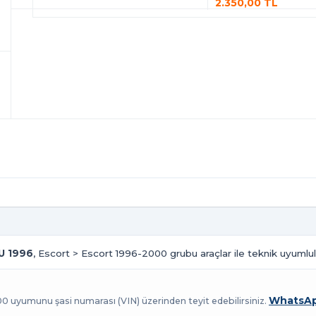
2.350,00 TL
U 1996
, Escort > Escort 1996-2000 grubu araçlar ile teknik uyumlul
WhatsAp
100 uyumunu şasi numarası (VIN) üzerinden teyit edebilirsiniz.