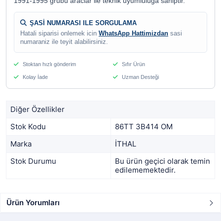
1991-1995 grubu araclar ile teknik uyumluluga sahiptir.
ŞASİ NUMARASI ILE SORGULAMA
Hatali siparisi onlemek icin
WhatsApp Hattimizdan
sasi
numaraniz ile teyit alabilirsiniz.
Stoktan hızlı gönderim
Sıfır Ürün
Kolay İade
Uzman Desteği
Diğer Özellikler
Stok Kodu
86TT 3B414 OM
Marka
İTHAL
Stok Durumu
Bu ürün geçici olarak temin
edilememektedir.
Ürün Yorumları