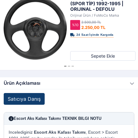
(SPOR TİP) 1992-1995 |
ORIJINAL - DEFOLU
Orijinal Ürün / FoMoCo Marka
2.500,00 TL
%10
2.250,00 TL
Sepete Ekle
Ürün Açıklaması
Satıcıya Danış
Escort Aks Kafası Takımı TEKNIK BILGI NOTU
i
Incelediginiz
Escort Aks Kafası Takımı
, Escort > Escort