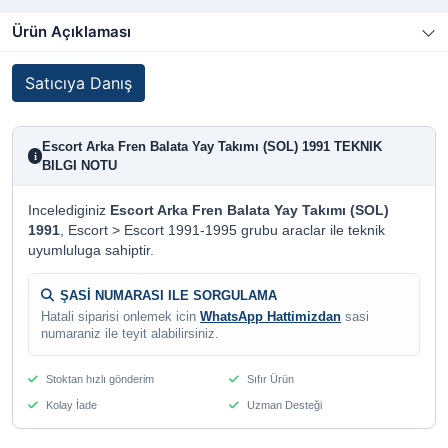
Ürün Açıklaması
Satıcıya Danış
Escort Arka Fren Balata Yay Takımı (SOL) 1991 TEKNIK
i
BILGI NOTU
Incelediginiz
Escort Arka Fren Balata Yay Takımı (SOL)
1991
, Escort > Escort 1991-1995 grubu araclar ile teknik
uyumluluga sahiptir.
ŞASİ NUMARASI ILE SORGULAMA
Hatali siparisi onlemek icin
WhatsApp Hattimizdan
sasi
numaraniz ile teyit alabilirsiniz.
Stoktan hızlı gönderim
Sıfır Ürün
Kolay İade
Uzman Desteği