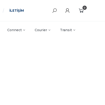
0
İLETİŞİM
Connect
Courier
Transit