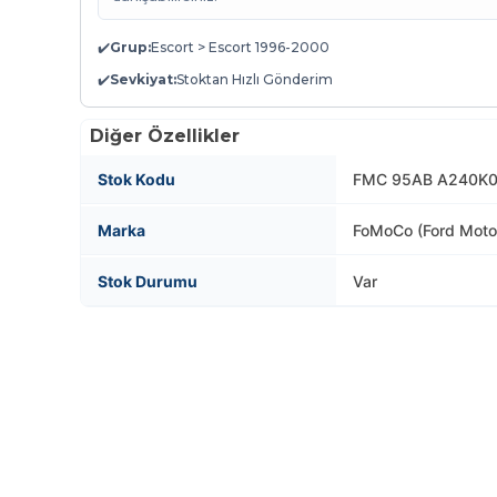
✔️
Grup:
Escort > Escort 1996-2000
✔️
Sevkiyat:
Stoktan Hızlı Gönderim
Diğer Özellikler
Stok Kodu
FMC 95AB A240K
Marka
FoMoCo (Ford Mot
Stok Durumu
Var