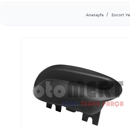
Anasayfa
Escort Y