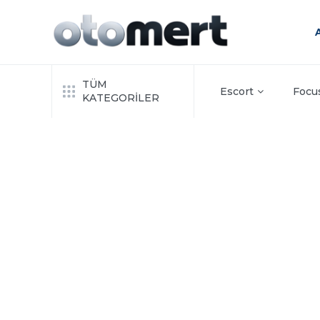
TÜM
Escort
Focu
KATEGORİLER