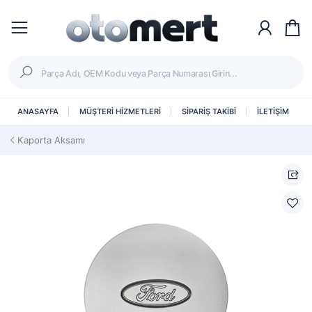
ANASAYFA
MÜŞTERİ HİZMETLERİ
SİPARİŞ TAKİBİ
İLETİŞİM
Kaporta Aksamı