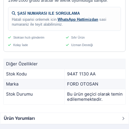
1996-2000 grubu araclar ile teknik uyumluluga sahiptir.
ŞASİ NUMARASI ILE SORGULAMA
Hatali siparisi onlemek icin
WhatsApp Hattimizdan
sasi
numaraniz ile teyit alabilirsiniz.
Stoktan hızlı gönderim
Sıfır Ürün
Kolay İade
Uzman Desteği
Diğer Özellikler
Stok Kodu
94AT 1130 AA
Marka
FORD OTOSAN
Stok Durumu
Bu ürün geçici olarak temin
edilememektedir.
Ürün Yorumları