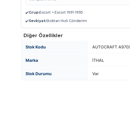
✔️
Grup:
Escort > Escort 1991-1995
✔️
Sevkiyat:
Stoktan Hızlı Gönderim
Diğer Özellikler
Stok Kodu
AUTOCRAFT A970
Marka
İTHAL
Stok Durumu
Var