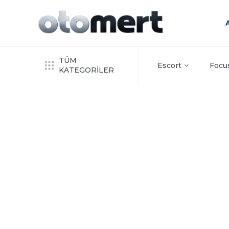
TÜM
Escort
Focu
KATEGORİLER