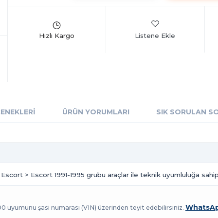
Listene Ekle
ÇENEKLERI
ÜRÜN YORUMLARI
SIK SORULAN S
, Escort > Escort 1991-1995 grubu araçlar ile teknik uyumluluğa sahipt
WhatsAp
100 uyumunu şasi numarası (VIN) üzerinden teyit edebilirsiniz.