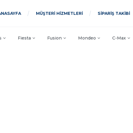
ANASAYFA
MÜŞTERİ HİZMETLERİ
SİPARİŞ TAKİBİ
s
Fiesta
Fusion
Mondeo
C-Max