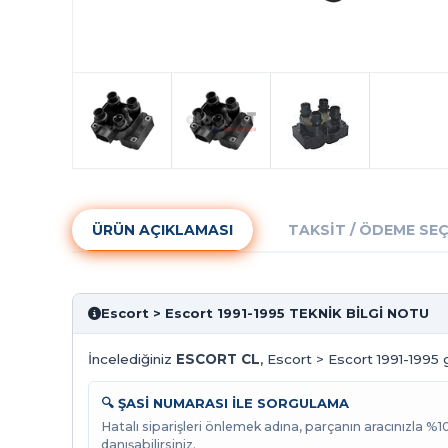
ÜRÜN AÇIKLAMASI
TAKSIT / ÖDEME SE
Escort > Escort 1991-1995 TEKNİK BİLGİ NOTU
İncelediğiniz
ESCORT CL
, Escort > Escort 1991-1995 g
🔍 ŞASİ NUMARASI İLE SORGULAMA
Hatalı siparişleri önlemek adına, parçanın aracınızla %
danışabilirsiniz.