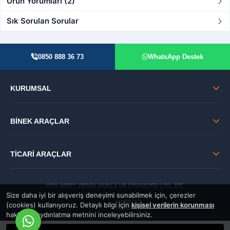
Ürün Yorumları (2)
Sık Sorulan Sorular
0850 888 36 73
WhatsApp Destek
KURUMSAL
BİNEK ARAÇLAR
TİCARİ ARAÇLAR
OTO MERT YEDEK PARÇA VE OTOMOTİV LTD. ŞTİ.
Size daha iyi bir alışveriş deneyimi sunabilmek için, çerezler
© 2026 Tüm Hakları Saklıdır.
(cookies) kullanıyoruz. Detaylı bilgi için
kişisel verilerin korunması
GÜVENLİ:
hakkında aydınlatma metnini inceleyebilirsiniz.