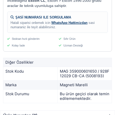
Incelediginiz
Escort CL
, Escort > Escort 1996-2000 grubu
araclar ile teknik uyumluluga sahiptir.
ŞASİ NUMARASI ILE SORGULAMA
Hatali siparisi onlemek icin
WhatsApp Hattimizdan
sasi
numaraniz ile teyit alabilirsiniz.
Stoktan hızlı gönderim
Sıfır Ürün
Kolay İade
Uzman Desteği
Diğer Özellikler
Stok Kodu
MAG 359000601650 / 928F
12029 CB-CA (5008193)
Marka
Magneti Marelli
Stok Durumu
Bu ürün geçici olarak temin
edilememektedir.