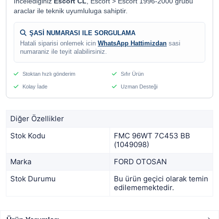
Incelediginiz
Escort CL
, Escort > Escort 1996-2000 grubu
araclar ile teknik uyumluluga sahiptir.
ŞASİ NUMARASI ILE SORGULAMA
Hatali siparisi onlemek icin
WhatsApp Hattimizdan
sasi
numaraniz ile teyit alabilirsiniz.
Stoktan hızlı gönderim
Sıfır Ürün
Kolay İade
Uzman Desteği
Diğer Özellikler
Stok Kodu
FMC 96WT 7C453 BB
(1049098)
Marka
FORD OTOSAN
Stok Durumu
Bu ürün geçici olarak temin
edilememektedir.