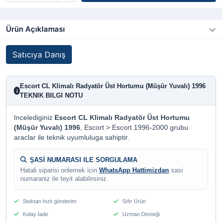
Ürün Açıklaması
Satıcıya Danış
Escort CL Klimalı Radyatör Üst Hortumu (Müşür Yuvalı) 1996
i
TEKNIK BILGI NOTU
Incelediginiz
Escort CL Klimalı Radyatör Üst Hortumu
(Müşür Yuvalı) 1996
, Escort > Escort 1996-2000 grubu
araclar ile teknik uyumluluga sahiptir.
ŞASİ NUMARASI ILE SORGULAMA
Hatali siparisi onlemek icin
WhatsApp Hattimizdan
sasi
numaraniz ile teyit alabilirsiniz.
Stoktan hızlı gönderim
Sıfır Ürün
Kolay İade
Uzman Desteği