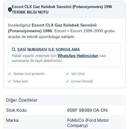
Escort CLX Gaz Kelebek Sensörü (Potansiyometre) 1996
i
TEKNIK BILGI NOTU
Incelediginiz
Escort CLX Gaz Kelebek Sensörü
(Potansiyometre) 1996
, Escort > Escort 1996-2000 grubu
araclar ile teknik uyumluluga sahiptir.
ŞASİ NUMARASI ILE SORGULAMA
Hatali siparisi onlemek icin
WhatsApp Hattimizdan
sasi
numaraniz ile teyit alabilirsiniz.
Stoktan hızlı gönderim
Sıfır Ürün
Kolay İade
Uzman Desteği
Diğer Özellikler
Stok Kodu
95BF 9B989 DA-DN
Marka
FoMoCo (Ford Motor
Company)