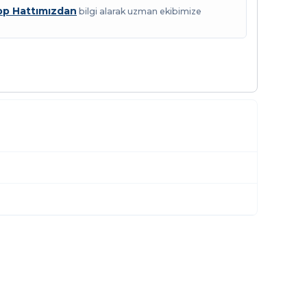
p Hattımızdan
bilgi alarak uzman ekibimize