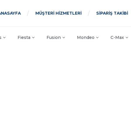
ANASAYFA
MÜŞTERİ HİZMETLERİ
SİPARİŞ TAKİBİ
s
Fiesta
Fusion
Mondeo
C-Max