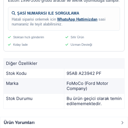
Escort 1996-2000 grubu araclar ile teknik uyumluluga sahiptir.
ŞASİ NUMARASI ILE SORGULAMA
Hatali siparisi onlemek icin
WhatsApp Hattimizdan
sasi
numaraniz ile teyit alabilirsiniz.
Stoktan hızlı gönderim
Sıfır Ürün
Kolay İade
Uzman Desteği
Diğer Özellikler
Stok Kodu
95AB A23942 PF
Marka
FoMoCo (Ford Motor
Company)
Stok Durumu
Bu ürün geçici olarak temin
edilememektedir.
Ürün Yorumları