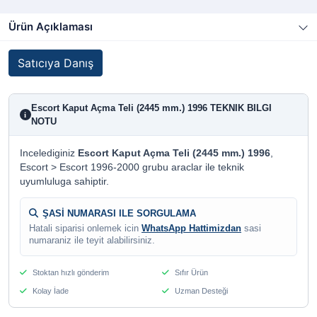
Ürün Açıklaması
Satıcıya Danış
Escort Kaput Açma Teli (2445 mm.) 1996 TEKNIK BILGI
i
NOTU
Incelediginiz
Escort Kaput Açma Teli (2445 mm.) 1996
,
Escort > Escort 1996-2000 grubu araclar ile teknik
uyumluluga sahiptir.
ŞASİ NUMARASI ILE SORGULAMA
Hatali siparisi onlemek icin
WhatsApp Hattimizdan
sasi
numaraniz ile teyit alabilirsiniz.
Stoktan hızlı gönderim
Sıfır Ürün
Kolay İade
Uzman Desteği