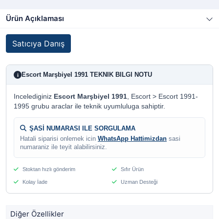
Ürün Açıklaması
Satıcıya Danış
Escort Marşbiyel 1991 TEKNIK BILGI NOTU
i
Incelediginiz
Escort Marşbiyel 1991
, Escort > Escort 1991-
1995 grubu araclar ile teknik uyumluluga sahiptir.
ŞASİ NUMARASI ILE SORGULAMA
Hatali siparisi onlemek icin
WhatsApp Hattimizdan
sasi
numaraniz ile teyit alabilirsiniz.
Stoktan hızlı gönderim
Sıfır Ürün
Kolay İade
Uzman Desteği
Diğer Özellikler