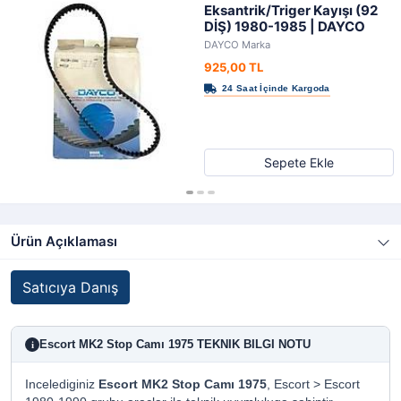
Eksantrik/Triger Kayışı (92
DİŞ) 1980-1985 | DAYCO
DAYCO Marka
925,00 TL
Sepete Ekle
Ürün Açıklaması
Satıcıya Danış
Escort MK2 Stop Camı 1975 TEKNIK BILGI NOTU
i
Incelediginiz
Escort MK2 Stop Camı 1975
, Escort > Escort