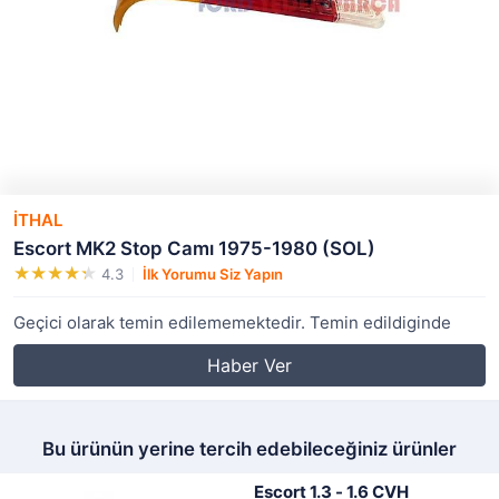
İTHAL
Escort MK2 Stop Camı 1975-1980 (SOL)
4.3
İlk Yorumu Siz Yapın
Geçici olarak temin edilememektedir. Temin edildiginde
Haber Ver
Bu ürünün yerine tercih edebileceğiniz ürünler
Escort 1.3 - 1.6 CVH