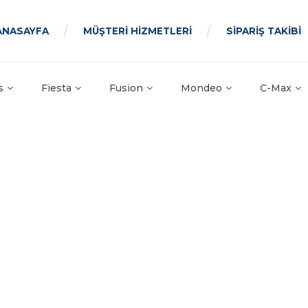
ANASAYFA
MÜŞTERİ HİZMETLERİ
SİPARİŞ TAKİBİ
s
Fiesta
Fusion
Mondeo
C-Max