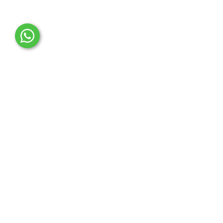
OTO MERT | Ford & Tesla Yedek Parça
İLETİŞİM MERKEZİ
Çağrı Merkezi
0850 888 36 73
WhatsApp Destek (7/24)