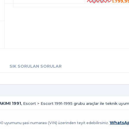
1.799,9
1.850,00 TL
SIK SORULAN SORULAR
KIMI 1991
, Escort > Escort 1991-1995 grubu araçlar ile teknik uyum
WhatsAp
100 uyumunu şasi numarası (VIN) üzerinden teyit edebilirsiniz.