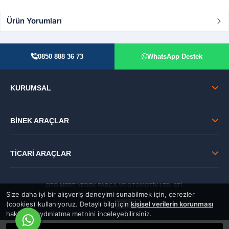
Ürün Yorumları
0850 888 36 73
WhatsApp Destek
KURUMSAL
BİNEK ARAÇLAR
TİCARİ ARAÇLAR
OTO MERT YEDEK PARÇA VE OTOMOTİV LTD. ŞTİ.
Size daha iyi bir alışveriş deneyimi sunabilmek için, çerezler
© 2026 Tüm Hakları Saklıdır.
(cookies) kullanıyoruz. Detaylı bilgi için
kişisel verilerin korunması
GÜVENLİ:
hakkında aydınlatma metnini inceleyebilirsiniz.