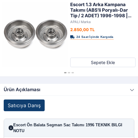
Escort 1.3 Arka Kampana
Takımı (ABS'li Poryalı-Dar
Tip / 2 ADET) 1996-1998 |
APALI
APALI Marka
2.850,00 TL
Sepete Ekle
Ürün Açıklaması
Satıcıya Danış
Escort Ön Balata Segman Sac Takımı 1996 TEKNIK BILGI
i
NOTU