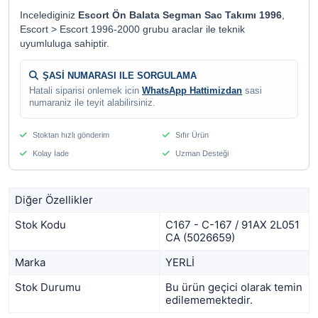
Incelediginiz
Escort Ön Balata Segman Sac Takımı 1996
,
Escort > Escort 1996-2000 grubu araclar ile teknik
uyumluluga sahiptir.
ŞASİ NUMARASI ILE SORGULAMA
Hatali siparisi onlemek icin
WhatsApp Hattimizdan
sasi
numaraniz ile teyit alabilirsiniz.
Stoktan hızlı gönderim
Sıfır Ürün
Kolay İade
Uzman Desteği
Diğer Özellikler
Stok Kodu
C167 - C-167 / 91AX 2L051
CA (5026659)
Marka
YERLİ
Stok Durumu
Bu ürün geçici olarak temin
edilememektedir.