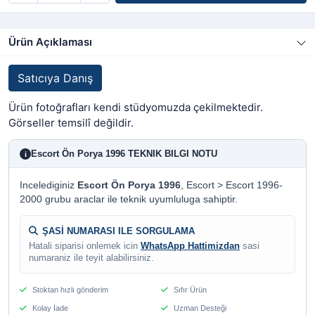
Ürün Açıklaması
Satıcıya Danış
Ürün fotoğrafları kendi stüdyomuzda çekilmektedir.
Görseller temsilî değildir.
Escort Ön Porya 1996 TEKNIK BILGI NOTU
i
Incelediginiz
Escort Ön Porya 1996
, Escort > Escort 1996-
2000 grubu araclar ile teknik uyumluluga sahiptir.
ŞASİ NUMARASI ILE SORGULAMA
Hatali siparisi onlemek icin
WhatsApp Hattimizdan
sasi
numaraniz ile teyit alabilirsiniz.
Stoktan hızlı gönderim
Sıfır Ürün
Kolay İade
Uzman Desteği