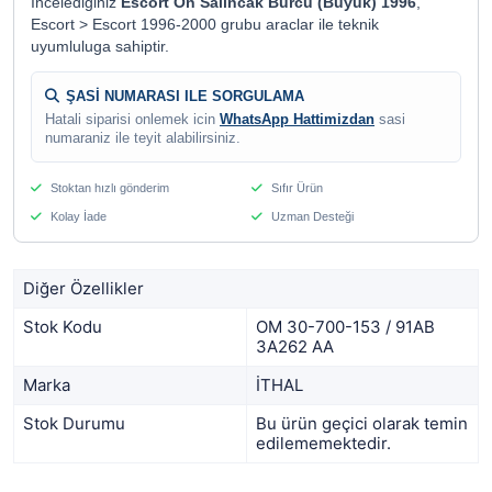
Incelediginiz
Escort Ön Salıncak Burcu (Büyük) 1996
,
Escort > Escort 1996-2000 grubu araclar ile teknik
uyumluluga sahiptir.
ŞASİ NUMARASI ILE SORGULAMA
Hatali siparisi onlemek icin
WhatsApp Hattimizdan
sasi
numaraniz ile teyit alabilirsiniz.
Stoktan hızlı gönderim
Sıfır Ürün
Kolay İade
Uzman Desteği
Diğer Özellikler
Stok Kodu
OM 30-700-153 / 91AB
3A262 AA
Marka
İTHAL
Stok Durumu
Bu ürün geçici olarak temin
edilememektedir.