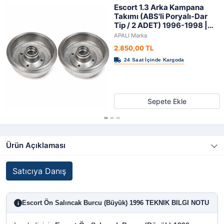
Escort 1.3 Arka Kampana
Takımı (ABS'li Poryalı-Dar
Tip / 2 ADET) 1996-1998 |
APALI
APALI Marka
2.850,00 TL
Sepete Ekle
Ürün Açıklaması
Satıcıya Danış
Escort Ön Salıncak Burcu (Büyük) 1996 TEKNIK BILGI NOTU
i