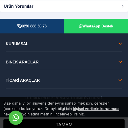
Ürün Yorumları
0850 888 36 73
WhatsApp Destek
KURUMSAL
BİNEK ARAÇLAR
TİCARİ ARAÇLAR
OTO MERT YEDEK PARÇA VE OTOMOTİV LTD. ŞTİ.
Size daha iyi bir alışveriş deneyimi sunabilmek için, çerezler
© 2026 Tüm Hakları Saklıdır.
(cookies) kullanıyoruz. Detaylı bilgi için
kişisel verilerin korunması
GÜVENLİ:
hakkında aydınlatma metnini inceleyebilirsiniz.
TAMAM