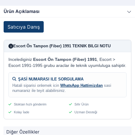
Ürün Açıklaması
Satıcıya Danış
Escort Ön Tampon (Fiber) 1991 TEKNIK BILGI NOTU
i
Incelediginiz
Escort Ön Tampon (Fiber) 1991
, Escort >
Escort 1991-1995 grubu araclar ile teknik uyumluluga sahiptir.
ŞASİ NUMARASI ILE SORGULAMA
Hatali siparisi onlemek icin
WhatsApp Hattimizdan
sasi
numaraniz ile teyit alabilirsiniz.
Stoktan hızlı gönderim
Sıfır Ürün
Kolay İade
Uzman Desteği
Diğer Özellikler