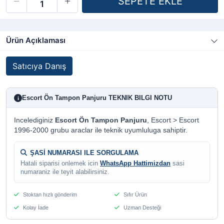
Ürün Açıklaması
Satıcıya Danış
Escort Ön Tampon Panjuru TEKNIK BILGI NOTU
i
Incelediginiz
Escort Ön Tampon Panjuru
, Escort > Escort
1996-2000 grubu araclar ile teknik uyumluluga sahiptir.
ŞASİ NUMARASI ILE SORGULAMA
Hatali siparisi onlemek icin
WhatsApp Hattimizdan
sasi
numaraniz ile teyit alabilirsiniz.
Stoktan hızlı gönderim
Sıfır Ürün
Kolay İade
Uzman Desteği