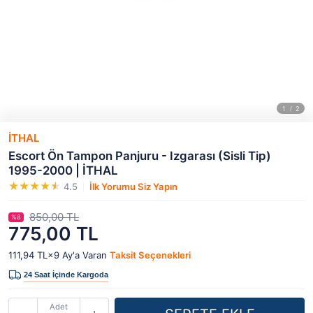
İTHAL
Escort Ön Tampon Panjuru - Izgarası (Sisli Tip)
1995-2000 | İTHAL
4.5
İlk Yorumu Siz Yapın
850,00 TL
%8
775,00 TL
111,94 TL×9
Ay'a Varan
Taksit Seçenekleri
Adet