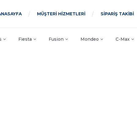
ANASAYFA
MÜŞTERİ HİZMETLERİ
SİPARİŞ TAKİBİ
s
Fiesta
Fusion
Mondeo
C-Max