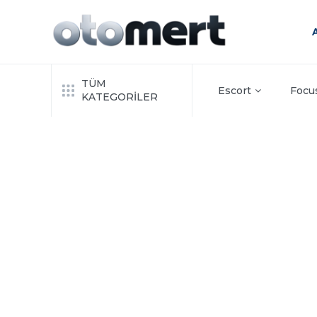
TÜM
Escort
Focu
KATEGORİLER