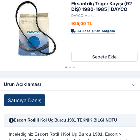
Eksantrik/Triger Kayışı (92
DİŞ) 1980-1985 | DAYCO
DAYCO Marka
925,00 TL
Sepete Ekle
Ürün Açıklaması
Satıcıya Danış
Escort Rotilli Kol Uç Burcu 1981 TEKNIK BILGI NOTU
i
Incelediginiz
Escort Rotilli Kol Uç Burcu 1981
, Escort >