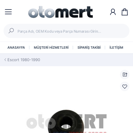
ANASAYFA
MÜŞTERİ HİZMETLERİ
SİPARİŞ TAKİBİ
İLETİŞİM
Escort 1980-1990