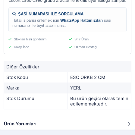
Escort 1980-1990 grubu araclar ile teknik uyumluluga sahiptir.
ŞASİ NUMARASI ILE SORGULAMA
Hatali siparisi onlemek icin
WhatsApp Hattimizdan
sasi
numaraniz ile teyit alabilirsiniz.
Stoktan hızlı gönderim
Sıfır Ürün
Kolay İade
Uzman Desteği
Diğer Özellikler
Stok Kodu
ESC ORKB 2 OM
Marka
YERLİ
Stok Durumu
Bu ürün geçici olarak temin
edilememektedir.
Ürün Yorumları