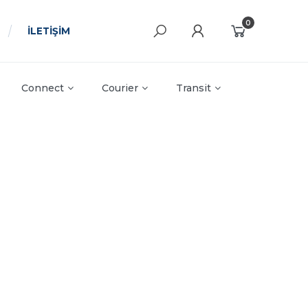
0
İLETİŞİM
Connect
Courier
Transit