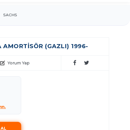
SACHS
AMORTISÖR (GAZLI) 1996-
Yorum Yap
yın.