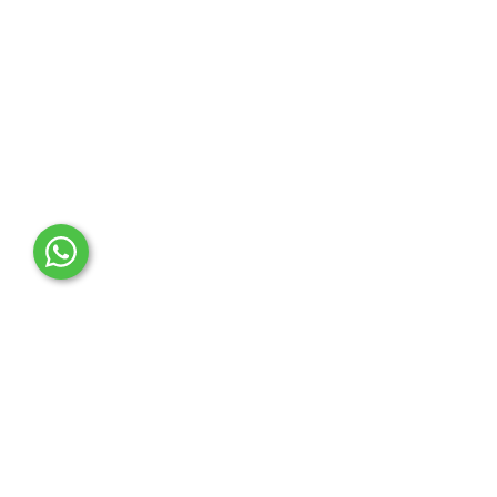
OTO MERT | Ford & Tesla Yedek Parça