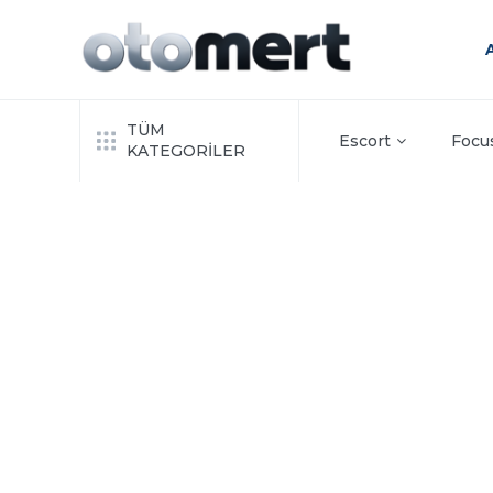
TÜM
Escort
Focu
KATEGORİLER