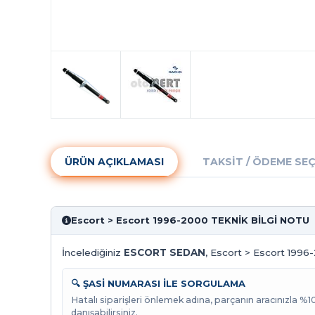
ÜRÜN AÇIKLAMASI
TAKSIT / ÖDEME SE
Escort > Escort 1996-2000 TEKNİK BİLGİ NOTU
İncelediğiniz
ESCORT SEDAN
, Escort > Escort 1996-
🔍 ŞASİ NUMARASI İLE SORGULAMA
Hatalı siparişleri önlemek adına, parçanın aracınızla %
danışabilirsiniz.