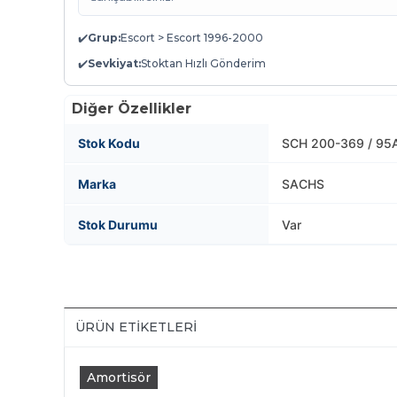
✔️
Grup:
Escort > Escort 1996-2000
✔️
Sevkiyat:
Stoktan Hızlı Gönderim
Diğer Özellikler
Stok Kodu
SCH 200-369 / 95
Marka
SACHS
Stok Durumu
Var
ÜRÜN ETIKETLERI
Amortisör