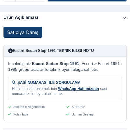
Ürün Açıklaması
Satıcıya Danış
Escort Sedan Stop 1991 TEKNIK BILGI NOTU
i
Incelediginiz
Escort Sedan Stop 1991
, Escort > Escort 1991-
1995 grubu araclar ile teknik uyumluluga sahiptir.
ŞASİ NUMARASI ILE SORGULAMA
Hatali siparisi onlemek icin
WhatsApp Hattimizdan
sasi
numaraniz ile teyit alabilirsiniz.
Stoktan hızlı gönderim
Sıfır Ürün
Kolay İade
Uzman Desteği