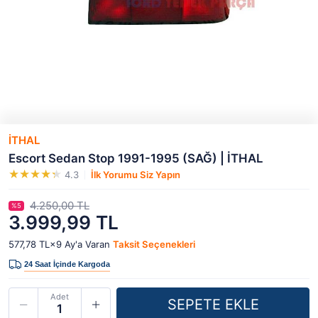
İTHAL
Escort Sedan Stop 1991-1995 (SAĞ) | İTHAL
4.3
İlk Yorumu Siz Yapın
4.250,00 TL
%5
3.999,99 TL
577,78 TL×9
Ay'a Varan
Taksit Seçenekleri
Adet