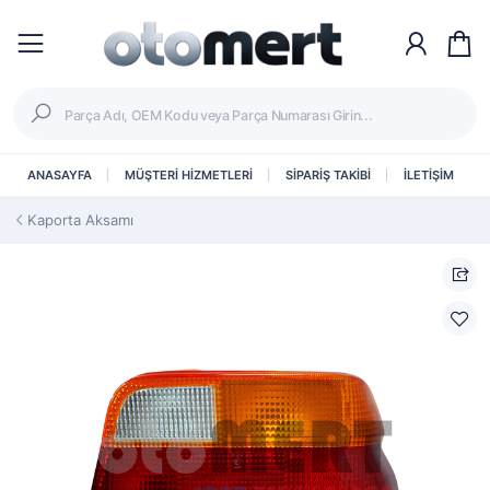
ANASAYFA
MÜŞTERİ HİZMETLERİ
SİPARİŞ TAKİBİ
İLETİŞİM
Kaporta Aksamı