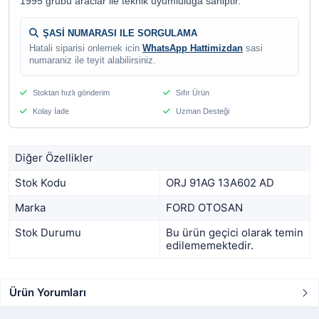
1995 grubu araclar ile teknik uyumluluga sahiptir.
ŞASİ NUMARASI ILE SORGULAMA
Hatali siparisi onlemek icin
WhatsApp Hattimizdan
sasi
numaraniz ile teyit alabilirsiniz.
Stoktan hızlı gönderim
Sıfır Ürün
Kolay İade
Uzman Desteği
Diğer Özellikler
Stok Kodu
ORJ 91AG 13A602 AD
Marka
FORD OTOSAN
Stok Durumu
Bu ürün geçici olarak temin
edilememektedir.
Ürün Yorumları