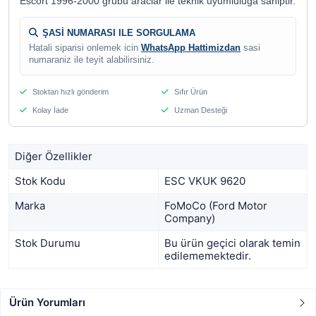
Escort 1996-2000 grubu araclar ile teknik uyumluluga sahiptir.
ŞASİ NUMARASI ILE SORGULAMA
Hatali siparisi onlemek icin
WhatsApp Hattimizdan
sasi
numaraniz ile teyit alabilirsiniz.
Stoktan hızlı gönderim
Sıfır Ürün
Kolay İade
Uzman Desteği
Diğer Özellikler
Stok Kodu
ESC VKUK 9620
Marka
FoMoCo (Ford Motor
Company)
Stok Durumu
Bu ürün geçici olarak temin
edilememektedir.
Ürün Yorumları