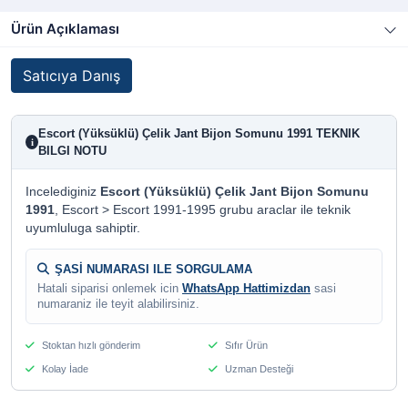
Ürün Açıklaması
Satıcıya Danış
Escort (Yüksüklü) Çelik Jant Bijon Somunu 1991 TEKNIK
i
BILGI NOTU
Incelediginiz
Escort (Yüksüklü) Çelik Jant Bijon Somunu
1991
, Escort > Escort 1991-1995 grubu araclar ile teknik
uyumluluga sahiptir.
ŞASİ NUMARASI ILE SORGULAMA
Hatali siparisi onlemek icin
WhatsApp Hattimizdan
sasi
numaraniz ile teyit alabilirsiniz.
Stoktan hızlı gönderim
Sıfır Ürün
Kolay İade
Uzman Desteği