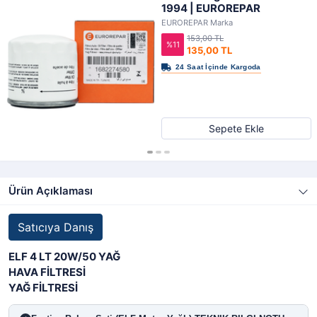
1994 | EUROREPAR
EUROREPAR Marka
153,00 TL
%11
135,00 TL
Sepete Ekle
Ürün Açıklaması
Satıcıya Danış
ELF 4 LT 20W/50 YAĞ
HAVA FİLTRESİ
YAĞ FİLTRESİ