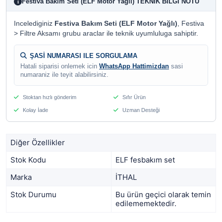
Festiva Bakım Seti (ELF Motor Yağlı) TEKNIK BILGI NOTU
i
Incelediginiz
Festiva Bakım Seti (ELF Motor Yağlı)
, Festiva
> Filtre Aksamı grubu araclar ile teknik uyumluluga sahiptir.
ŞASİ NUMARASI ILE SORGULAMA
Hatali siparisi onlemek icin
WhatsApp Hattimizdan
sasi
numaraniz ile teyit alabilirsiniz.
Stoktan hızlı gönderim
Sıfır Ürün
Kolay İade
Uzman Desteği
Diğer Özellikler
Stok Kodu
ELF fesbakım set
Marka
İTHAL
Stok Durumu
Bu ürün geçici olarak temin
edilememektedir.