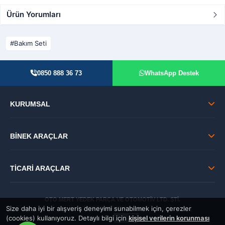
Ürün Yorumları
Bakım Seti
0850 888 36 73
WhatsApp Destek
KURUMSAL
BİNEK ARAÇLAR
TİCARİ ARAÇLAR
OTO MERT YEDEK PARÇA VE OTOMOTİV LTD. ŞTİ.
Size daha iyi bir alışveriş deneyimi sunabilmek için, çerezler
© 2026 Tüm Hakları Saklıdır.
(cookies) kullanıyoruz. Detaylı bilgi için
kişisel verilerin korunması
GÜVENLİ: