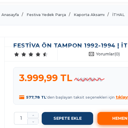
Anasayfa
Festiva Yedek Parça
Kaporta Aksamı
İTHAL
FESTIVA ÖN TAMPON 1992-1994 | İ
Yorumlar
(0)
3.999,99 TL
4.200,00 TL
tıklay
577,78 TL
'den başlayan taksit seçenekleri için