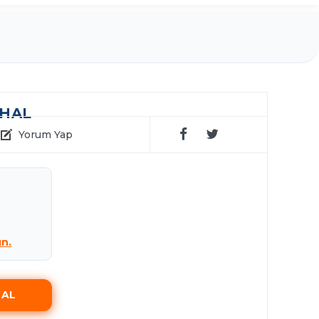
THAL
Yorum Yap
ın.