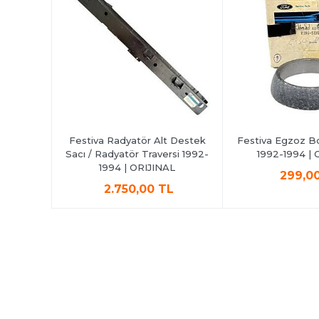
92-1994 |
Festiva Radyatör Alt Destek
Festiva Egzoz B
Sacı / Radyatör Traversi 1992-
1992-1994 | 
1994 | ORIJINAL
,00 TL
299,0
2.750,00 TL