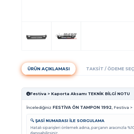
ÜRÜN AÇIKLAMASI
TAKSIT / ÖDEME SE
Festiva > Kaporta Aksamı TEKNİK BİLGİ NOTU
İncelediğiniz
FESTİVA ÖN TAMPON 1992
, Festiva >
🔍 ŞASİ NUMARASI İLE SORGULAMA
Hatalı siparişleri önlemek adına, parçanın aracınızla %
danışabilirsiniz.