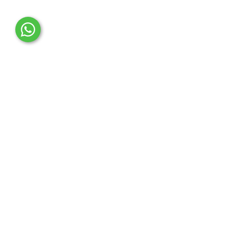
OTO MERT | Ford & Tesla Yedek Parça
İLETİŞİM MERKEZİ
Çağrı Merkezi
0850 888 36 73
WhatsApp Destek (7/24)