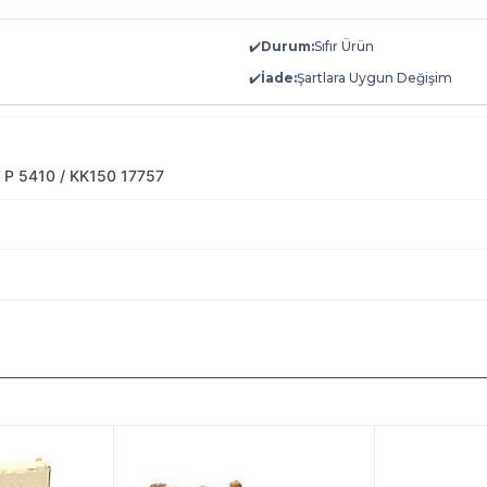
✔️
Durum:
Sıfır Ürün
✔️
İade:
Şartlara Uygun Değişim
P 5410 / KK150 17757