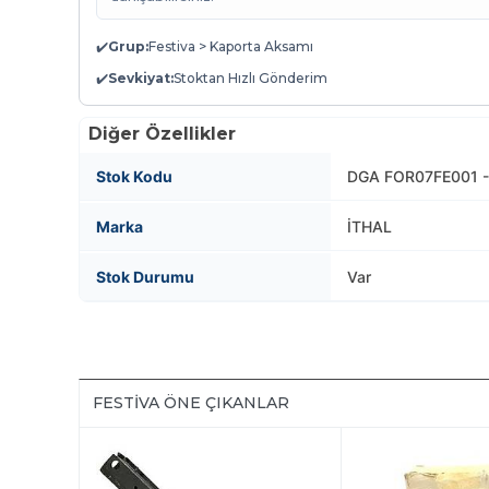
✔️
Grup:
Festiva > Kaporta Aksamı
✔️
Sevkiyat:
Stoktan Hızlı Gönderim
Diğer Özellikler
Stok Kodu
DGA FOR07FE001 - 
Marka
İTHAL
Stok Durumu
Var
FESTIVA ÖNE ÇIKANLAR