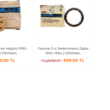
Fren Müşürü 1992-
Festiva 3-4 Senkromenç Dişlisi
Festiv
| ORIJINAL
1992-1994 | ORIJINAL
750,
0,00 TL
999,00 TL
1.350,00 TL