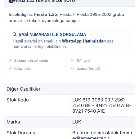
Fiesta 1.25 TEKNIK BILGI NOTU
i
Incelediginiz
Fiesta 1.25
, Fiesta > Fiesta 1996-2002 grubu
araclar ile teknik uyumluluga sahiptir.
ŞASİ NUMARASI ILE SORGULAMA
Hatali siparisi onlemek icin
WhatsApp Hattimizdan
sasi
numaraniz ile teyit alabilirsiniz.
Stoktan hızlı gönderim
Sıfır Ürün
Kolay İade
Uzman Desteği
Diğer Özellikler
Stok Kodu
LUK 619 3063 09 / 2S61
7540 BF - 4N21 7540 A1B-
8V21 7540 A1E
Marka
LUK
Stok Durumu
Bu ürün geçici olarak temin
edilememektedir.