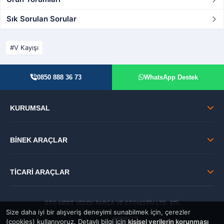
Sık Sorulan Sorular
V Kayışı
0850 888 36 73
WhatsApp Destek
KURUMSAL
BİNEK ARAÇLAR
TİCARİ ARAÇLAR
OTO MERT YEDEK PARÇA VE OTOMOTİV LTD. ŞTİ.
Size daha iyi bir alışveriş deneyimi sunabilmek için, çerezler
© 2026 Tüm Hakları Saklıdır.
(cookies) kullanıyoruz. Detaylı bilgi için
kişisel verilerin korunması
GÜVENLİ: