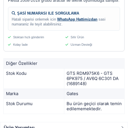
Fiesta 2008-2018 grubu araclar ile teknik uyumluluga sahiptir.
ŞASİ NUMARASI ILE SORGULAMA
Hatali siparisi onlemek icin
WhatsApp Hattimizdan
sasi
numaraniz ile teyit alabilirsiniz.
Stoktan hızlı gönderim
Sıfır Ürün
Kolay İade
Uzman Desteği
Diğer Özellikler
Stok Kodu
GTS RDM975K6 - GTS
6PK975 / AV6Q 6C301 DA
(1689148)
Marka
Gates
Stok Durumu
Bu ürün geçici olarak temin
edilememektedir.
Ürün Yorumları