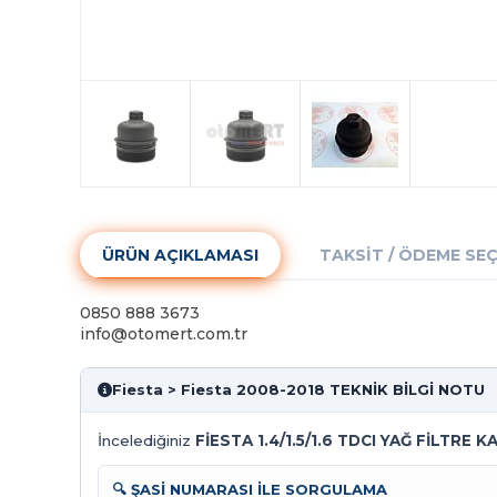
ÜRÜN AÇIKLAMASI
TAKSIT / ÖDEME SE
0850 888 3673
info@otomert.com.tr
Fiesta > Fiesta 2008-2018 TEKNİK BİLGİ NOTU
İncelediğiniz
FİESTA 1.4/1.5/1.6 TDCI YAĞ FİLTRE 
🔍 ŞASİ NUMARASI İLE SORGULAMA