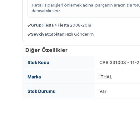
Hatalı siparişleri önlemek adına, parçanın aracınızla %
danışabilirsiniz.
✔️
Grup:
Fiesta > Fiesta 2008-2018
✔️
Sevkiyat:
Stoktan Hızlı Gönderim
Diğer Özellikler
Stok Kodu
CAB 331003 - 11-2
Marka
İTHAL
Stok Durumu
Var