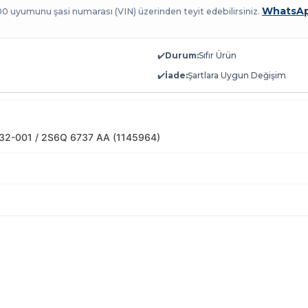
WhatsAp
100 uyumunu şasi numarası (VIN) üzerinden teyit edebilirsiniz.
✔️
Durum:
Sıfır Ürün
✔️
İade:
Şartlara Uygun Değişim
32-001 / 2S6Q 6737 AA (1145964)