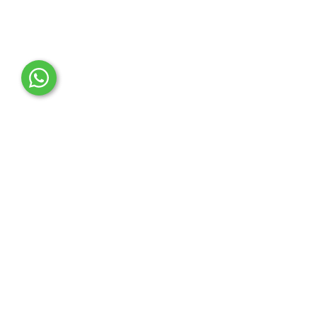
OTO MERT | Ford & Tesla Yedek Parça
İLETİŞİM MERKEZİ
Çağrı Merkezi
0850 888 36 73