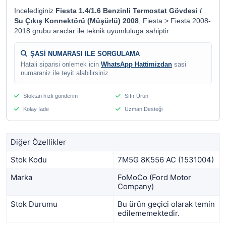
Incelediginiz
Fiesta 1.4/1.6 Benzinli Termostat Gövdesi /
Su Çıkış Konnektörü (Müşürlü) 2008
, Fiesta > Fiesta 2008-
2018 grubu araclar ile teknik uyumluluga sahiptir.
ŞASİ NUMARASI ILE SORGULAMA
Hatali siparisi onlemek icin
WhatsApp Hattimizdan
sasi
numaraniz ile teyit alabilirsiniz.
Stoktan hızlı gönderim
Sıfır Ürün
Kolay İade
Uzman Desteği
Diğer Özellikler
Stok Kodu
7M5G 8K556 AC (1531004)
Marka
FoMoCo (Ford Motor
Company)
Stok Durumu
Bu ürün geçici olarak temin
edilememektedir.