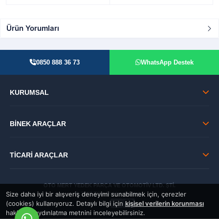
Ürün Yorumları
0850 888 36 73
WhatsApp Destek
KURUMSAL
BİNEK ARAÇLAR
TİCARİ ARAÇLAR
OTO MERT YEDEK PARÇA VE OTOMOTİV LTD. ŞTİ.
Size daha iyi bir alışveriş deneyimi sunabilmek için, çerezler
© 2026 Tüm Hakları Saklıdır.
(cookies) kullanıyoruz. Detaylı bilgi için
kişisel verilerin korunması
GÜVENLİ:
hakkında aydınlatma metnini inceleyebilirsiniz.