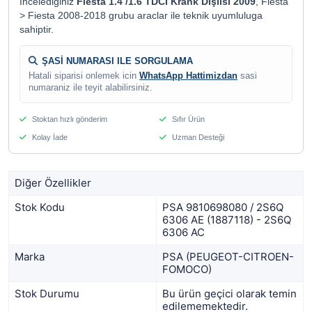
Incelediginiz
Fiesta 1.4 /1.6 TDCI Krank Dişlisi 2009
, Fiesta
> Fiesta 2008-2018 grubu araclar ile teknik uyumluluga
sahiptir.
ŞASİ NUMARASI ILE SORGULAMA
Hatali siparisi onlemek icin
WhatsApp Hattimizdan
sasi
numaraniz ile teyit alabilirsiniz.
Stoktan hızlı gönderim
Sıfır Ürün
Kolay İade
Uzman Desteği
Diğer Özellikler
Stok Kodu
PSA 9810698080 / 2S6Q
6306 AE (1887118) - 2S6Q
6306 AC
Marka
PSA (PEUGEOT-CITROEN-
FOMOCO)
Stok Durumu
Bu ürün geçici olarak temin
edilememektedir.