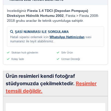
Incelediginiz
Fiesta 1.4 TDCI (Depodan Pompaya)
Direksiyon Hidrolik Hortumu 2002
, Fiesta > Fiesta 2008-
2018 grubu araclar ile teknik uyumluluga sahiptir.
ŞASİ NUMARASI ILE SORGULAMA
Hatali siparisi onlemek icin
WhatsApp Hattimizdan
sasi
numaraniz ile teyit alabilirsiniz.
Stoktan hızlı gönderim
Sıfır Ürün
Kolay İade
Uzman Desteği
Ürün resimleri kendi fotoğraf
stüdyomuzda çekilmektedir.
Resimler
temsili değildir.