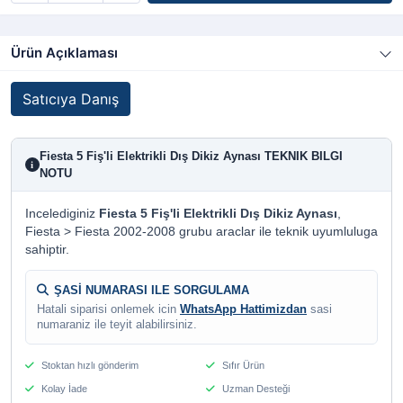
Ürün Açıklaması
Satıcıya Danış
Fiesta 5 Fiş'li Elektrikli Dış Dikiz Aynası TEKNIK BILGI
i
NOTU
Incelediginiz
Fiesta 5 Fiş'li Elektrikli Dış Dikiz Aynası
,
Fiesta > Fiesta 2002-2008 grubu araclar ile teknik uyumluluga
sahiptir.
ŞASİ NUMARASI ILE SORGULAMA
Hatali siparisi onlemek icin
WhatsApp Hattimizdan
sasi
numaraniz ile teyit alabilirsiniz.
Stoktan hızlı gönderim
Sıfır Ürün
Kolay İade
Uzman Desteği