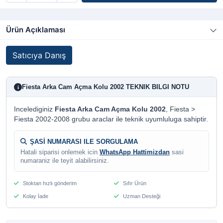
Ürün Açıklaması
Satıcıya Danış
Fiesta Arka Cam Açma Kolu 2002 TEKNIK BILGI NOTU
i
Incelediginiz
Fiesta Arka Cam Açma Kolu 2002
, Fiesta >
Fiesta 2002-2008 grubu araclar ile teknik uyumluluga sahiptir.
ŞASİ NUMARASI ILE SORGULAMA
Hatali siparisi onlemek icin
WhatsApp Hattimizdan
sasi
numaraniz ile teyit alabilirsiniz.
Stoktan hızlı gönderim
Sıfır Ürün
Kolay İade
Uzman Desteği