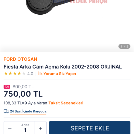
FORD OTOSAN
Fiesta Arka Cam Açma Kolu 2002-2008 ORJİNAL
4.0
İlk Yorumu Siz Yapın
800,00 TL
%6
750,00 TL
108,33 TL×9
Ay'a Varan
Taksit Seçenekleri
Adet